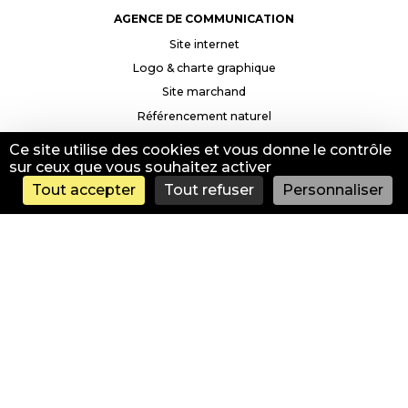
AGENCE DE COMMUNICATION
Site internet
Logo & charte graphique
Site marchand
Référencement naturel
Google Ads & Social Ads
Ce site utilise des cookies et vous donne le contrôle
sur ceux que vous souhaitez activer
INFORMATIONS
Tout accepter
Tout refuser
Personnaliser
Contact & accès
Mentions légales
Politique de confidentialité
CRÉATION SITE INTERNET FRÉJUS
CRÉATION SITE INTERNET SAINT-RAPHAËL
CRÉATION SITE INTERNET NICE
CRÉATION SITE INTERNET DRAGUIGNAN