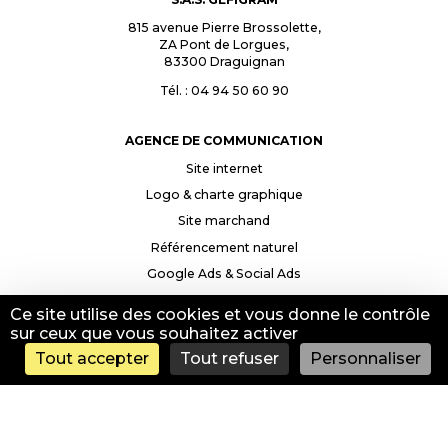
815 avenue Pierre Brossolette,
ZA Pont de Lorgues,
83300
Draguignan
Tél. : 04 94 50 60 90
AGENCE DE COMMUNICATION
Site internet
Logo & charte graphique
Site marchand
Référencement naturel
Google Ads & Social Ads
Ce site utilise des cookies et vous donne le contrôle
INFORMATIONS
sur ceux que vous souhaitez activer
Contact & accès
Tout accepter
Tout refuser
Personnaliser
Mentions légales
Politique de confidentialité