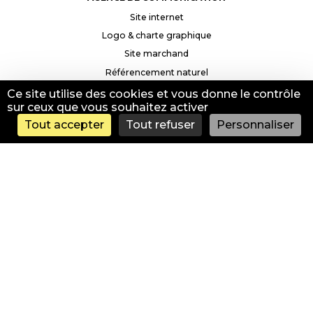
Site internet
Logo & charte graphique
Site marchand
Référencement naturel
Google Ads & Social Ads
Ce site utilise des cookies et vous donne le contrôle
sur ceux que vous souhaitez activer
INFORMATIONS
Tout accepter
Tout refuser
Personnaliser
Contact & accès
Mentions légales
Politique de confidentialité
CRÉATION SITE INTERNET FRÉJUS
CRÉATION SITE INTERNET SAINT-RAPHAËL
CRÉATION SITE INTERNET NICE
CRÉATION SITE INTERNET DRAGUIGNAN
CRÉATION SITE INTERNET TOULON