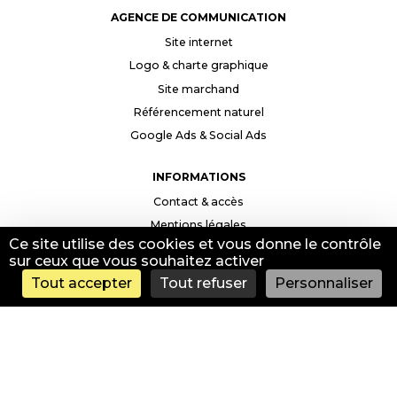
AGENCE DE COMMUNICATION
Site internet
Logo & charte graphique
Site marchand
Référencement naturel
Google Ads & Social Ads
INFORMATIONS
Contact & accès
Mentions légales
Ce site utilise des cookies et vous donne le contrôle
Politique de confidentialité
sur ceux que vous souhaitez activer
Tout accepter
Tout refuser
Personnaliser
CRÉATION SITE INTERNET FRÉJUS
CRÉATION SITE INTERNET SAINT-RAPHAËL
CRÉATION SITE INTERNET NICE
CRÉATION SITE INTERNET DRAGUIGNAN